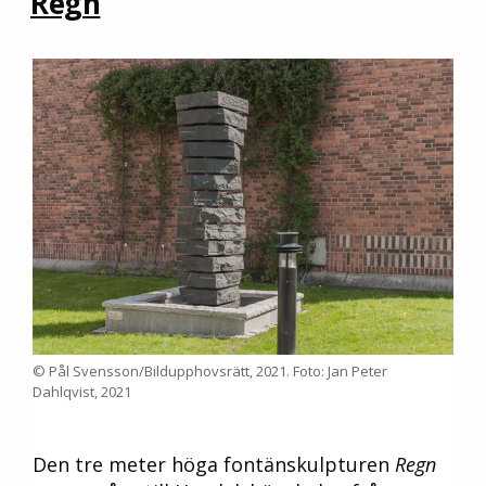
Regn
© Pål Svensson/Bildupphovsrätt, 2021. Foto: Jan Peter
Dahlqvist, 2021
Den tre meter höga fontänskulpturen
Regn