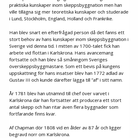
praktiska kunskaper inom skeppsbyggnation men han
ville tillägna sig mer teoretiska kunskaper och studerade
i Lund, Stockholm, England, Holland och Frankrike.
Han blev snart en efterfrågad person då det fanns ett
stort behov av hans kunskaper inom skeppsbyggnation i
Sverige vid denna tid. I mitten av 1700-talet fick han
arbete vid flottan i Karlskrona. Hans avancemang
fortsatte och han blev så småningom Sveriges
överskeppsbyggmästare. Som ett bevis på kungens
uppskattning för hans insatser blev han 1772 adlad av
Gustav III och kunde därefter lägga till ”af” i sitt namn.
År 1781 blev han utnämnd till chef över varvet i
Karlskrona där han fortsätter att producera ett stort
antal skepp och han ritar även flera byggnader som
fortfarande finns kvar.
Af Chapman dör 1808 vid en ålder av 87 år och ligger
begravd norr om Karlskrona.