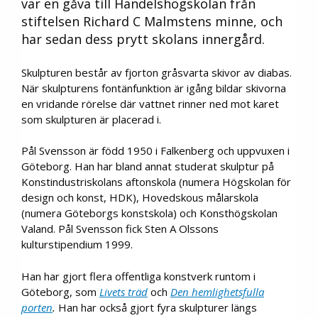
var en gåva till Handelshögskolan från
stiftelsen Richard C Malmstens minne, och
har sedan dess prytt skolans innergård.
Skulpturen består av fjorton gråsvarta skivor av diabas.
När skulpturens fontänfunktion är igång bildar skivorna
en vridande rörelse där vattnet rinner ned mot karet
som skulpturen är placerad i.
Pål Svensson är född 1950 i Falkenberg och uppvuxen i
Göteborg. Han har bland annat studerat skulptur på
Konstindustriskolans aftonskola (numera Högskolan för
design och konst, HDK), Hovedskous målarskola
(numera Göteborgs konstskola) och Konsthögskolan
Valand. Pål Svensson fick Sten A Olssons
kulturstipendium 1999.
Han har gjort flera offentliga konstverk runtom i
Göteborg, som
Livets träd
och
Den hemlighetsfulla
porten
.
Han har också gjort fyra skulpturer längs