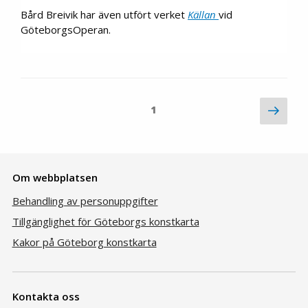
Bård Breivik har även utfört verket
Källan
vid
GöteborgsOperan.
Sidnumrering
Nex
Page
1
pag
för
inlägg
Om webbplatsen
Behandling av personuppgifter
Tillgänglighet för Göteborgs konstkarta
Kakor på Göteborg konstkarta
Kontakta oss