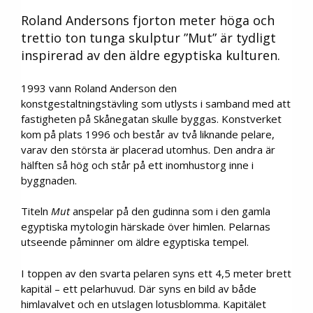
Roland Andersons fjorton meter höga och
trettio ton tunga skulptur ”Mut” är tydligt
inspirerad av den äldre egyptiska kulturen.
1993 vann Roland Anderson den
konstgestaltningstävling som utlysts i samband med att
fastigheten på Skånegatan skulle byggas. Konstverket
kom på plats 1996 och består av två liknande pelare,
varav den största är placerad utomhus. Den andra är
hälften så hög och står på ett inomhustorg inne i
byggnaden.
Titeln
Mut
anspelar på den gudinna som i den gamla
egyptiska mytologin härskade över himlen. Pelarnas
utseende påminner om äldre egyptiska tempel.
I toppen av den svarta pelaren syns ett 4,5 meter brett
kapitäl – ett pelarhuvud. Där syns en bild av både
himlavalvet och en utslagen lotusblomma. Kapitälet