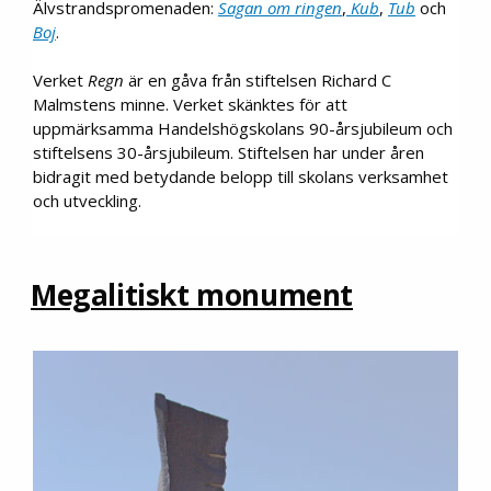
Älvstrandspromenaden:
Sagan om ringen
,
Kub
,
Tub
och
Boj
.
Verket
Regn
är en gåva från stiftelsen Richard C
Malmstens minne. Verket skänktes för att
uppmärksamma Handelshögskolans 90-årsjubileum och
stiftelsens 30-årsjubileum. Stiftelsen har under åren
bidragit med betydande belopp till skolans verksamhet
och utveckling.
Megalitiskt monument