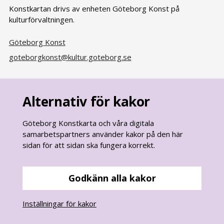
Konstkartan drivs av enheten Göteborg Konst på
kulturförvaltningen.
Göteborg Konst
goteborgkonst@kultur.goteborg.se
Alternativ för kakor
Göteborg Konstkarta och våra digitala
samarbetspartners använder kakor på den här
sidan för att sidan ska fungera korrekt.
Godkänn alla kakor
goteborg.se
är Göteborgs Stads officiella webbplats.
Inställningar för kakor
Göteborgs Stads kontaktcenter:
031 - 365 00 00