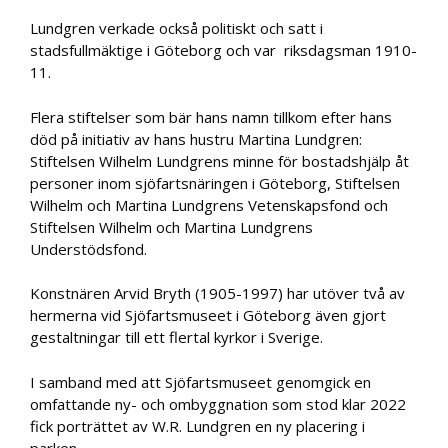
Lundgren verkade också politiskt och satt i
stadsfullmäktige i Göteborg och var riksdagsman 1910-
11.
Flera stiftelser som bär hans namn tillkom efter hans
död på initiativ av hans hustru Martina Lundgren:
Stiftelsen Wilhelm Lundgrens minne för bostadshjälp åt
personer inom sjöfartsnäringen i Göteborg, Stiftelsen
Wilhelm och Martina Lundgrens Vetenskapsfond och
Stiftelsen Wilhelm och Martina Lundgrens
Understödsfond.
Konstnären Arvid Bryth (1905-1997) har utöver två av
hermerna vid Sjöfartsmuseet i Göteborg även gjort
gestaltningar till ett flertal kyrkor i Sverige.
I samband med att Sjöfartsmuseet genomgick en
omfattande ny- och ombyggnation som stod klar 2022
fick porträttet av W.R. Lundgren en ny placering i
parken.