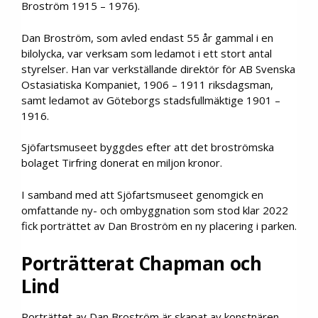
Broström 1915 – 1976).
Dan Broström, som avled endast 55 år gammal i en
bilolycka, var verksam som ledamot i ett stort antal
styrelser. Han var verkställande direktör för AB Svenska
Ostasiatiska Kompaniet, 1906 – 1911 riksdagsman,
samt ledamot av Göteborgs stadsfullmäktige 1901 –
1916.
Sjöfartsmuseet byggdes efter att det broströmska
bolaget Tirfring donerat en miljon kronor.
I samband med att Sjöfartsmuseet genomgick en
omfattande ny- och ombyggnation som stod klar 2022
fick porträttet av Dan Broström en ny placering i parken.
Porträtterat Chapman och
Lind
Porträttet av Dan Broström är skapat av konstnären