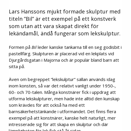
Lars Hanssons mjukt formade skulptur med
titeln ”Bil” är ett exempel på ett konstverk
som utan att vara skapat direkt för
lekändamål, ändå fungerar som lekskulptur.
Formen på
Bil
leder kanske tankarna till en seg godisbit i
pastellfärg. Skulpturen är placerad vid en lekplats vid
Djurgårdsgatan i Majorna och är populär bland barn att
sitta på.
Även om begreppet ”lekskulptur” sällan används idag
inom konsten, så var det relativt vanligt under 1950-,
60- och 70-talen. Många konstnärer fick i uppdrag att
utforma lekskulpturer, men hade inte alltid den kunskap
som krävdes för att också ha med ett
barnsäkerhetstänkande i utformandet. Det finns flera
exempel på att konstnärer, kanske helt naturligt, mer
intresserade sig för att skapa en skulptur och där
lämpligheten för lek fick stå åt sidan.