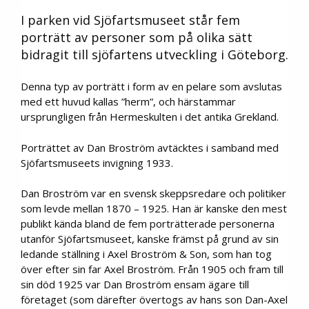
I parken vid Sjöfartsmuseet står fem
porträtt av personer som på olika sätt
bidragit till sjöfartens utveckling i Göteborg.
Denna typ av porträtt i form av en pelare som avslutas
med ett huvud kallas ”herm”, och härstammar
ursprungligen från Hermeskulten i det antika Grekland.
Porträttet av Dan Broström avtäcktes i samband med
Sjöfartsmuseets invigning 1933.
Dan Broström var en svensk skeppsredare och politiker
som levde mellan 1870 – 1925. Han är kanske den mest
publikt kända bland de fem porträtterade personerna
utanför Sjöfartsmuseet, kanske främst på grund av sin
ledande ställning i Axel Broström & Son, som han tog
över efter sin far Axel Broström. Från 1905 och fram till
sin död 1925 var Dan Broström ensam ägare till
företaget (som därefter övertogs av hans son Dan-Axel