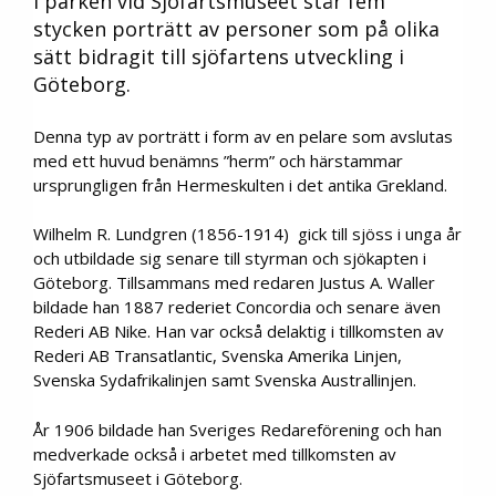
I parken vid Sjöfartsmuseet står fem
stycken porträtt av personer som på olika
sätt bidragit till sjöfartens utveckling i
Göteborg.
Denna typ av porträtt i form av en pelare som avslutas
med ett huvud benämns ”herm” och härstammar
ursprungligen från Hermeskulten i det antika Grekland.
Wilhelm R. Lundgren (1856-1914) gick till sjöss i unga år
och utbildade sig senare till styrman och sjökapten i
Göteborg. Tillsammans med redaren Justus A. Waller
bildade han 1887 rederiet Concordia och senare även
Rederi AB Nike. Han var också delaktig i tillkomsten av
Rederi AB Transatlantic, Svenska Amerika Linjen,
Svenska Sydafrikalinjen samt Svenska Australlinjen.
År 1906 bildade han Sveriges Redareförening och han
medverkade också i arbetet med tillkomsten av
Sjöfartsmuseet i Göteborg.