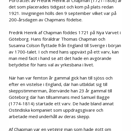
Porträttet av Fredrik Henrik af Chapman (1721-1808) är
det som placerades tidigast och kom på plats redan
1921. Invigningen hölls den 9 september vilket var på
200-årsdagen av Chapmans födelse.
Fredrik Henrik af Chapman föddes 1721 på Nya Varvet i
Göteborg. Hans föräldrar Thomas Chapman och
Susanna Colson flyttade från England till Sverige i början
av 1700-talet. I och med hans uppväxt på ett varv, kan
man med facit i hand se att det hade en avgörande
betydelse för hans val av yrkesbana i livet.
När han var femton år gammal gick han till sjöss och
efter en vistelse i England, där han utbildat sig till
skeppstimmerman, återvände han 23 år gammal till
Göteborg där han tillsammans med Samuel Bagge
(1774-1814) startade ett varv. De hade bland annat
Ostindiska kompaniet som uppdragsgivare och
arbetade med underhåll av deras skepp.
Af Chapman var en vetgirig man som hade gott om