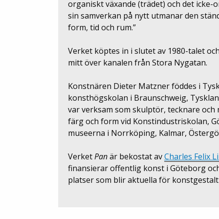
organiskt växande (trädet) och det icke-o
sin samverkan på nytt utmanar den ständ
form, tid och rum.”
Verket köptes in i slutet av 1980-talet o
mitt över kanalen från Stora Nygatan.
Konstnären Dieter Matzner föddes i Tysk
konsthögskolan i Braunschweig, Tyskland
var verksam som skulptör, tecknare och m
färg och form vid Konstindustriskolan, 
museerna i Norrköping, Kalmar, Östergöt
Verket
Pan
är bekostat av
Charles Felix 
finansierar offentlig konst i Göteborg o
platser som blir aktuella för konstgestalt