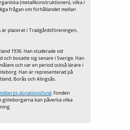
rganiska (metallkonstruktionen), vilka i
iga frågan om förhållandet mellan
ch är placerat i Trädgårdsföreningen,
land 1936. Han studerade vid
 och bosatte sig senare i Sverige. Han
ålare och var en period också lärare i
Göteborg. Han är representerad på
land, Borås och Alingsås.
Lindbergs donationsfond
. Fonden
ch göteborgarna kan påverka vilka
ning.