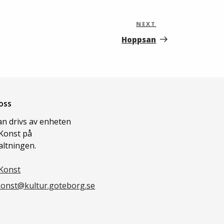
NEXT
Next
Post
Hoppsan
oss
n drivs av enheten
Konst på
altningen.
Konst
onst@kultur.goteborg.se