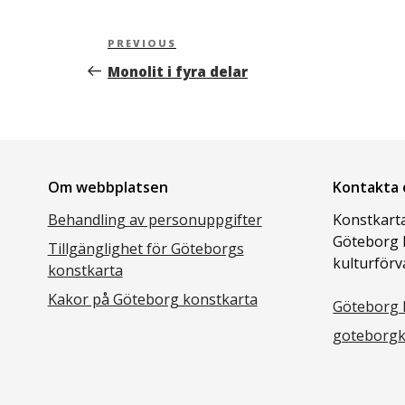
Inläggsnavigering
Previous
PREVIOUS
Post
Monolit i fyra delar
Om webbplatsen
Kontakta 
Behandling av personuppgifter
Konstkarta
Göteborg 
Tillgänglighet för Göteborgs
kulturförv
konstkarta
Kakor på Göteborg konstkarta
Göteborg 
goteborgk