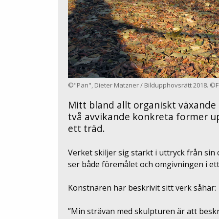
©"Pan", Dieter Matzner / Bildupphovsrätt 2018. ©Fo
Mitt bland allt organiskt växande
två avvikande konkreta former up
ett träd.
Verket skiljer sig starkt i uttryck från s
ser både föremålet och omgivningen i ett 
Konstnären har beskrivit sitt verk såhär:
”Min strävan med skulpturen är att besk