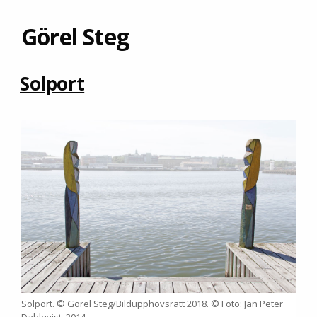
Görel Steg
Solport
Solport. © Görel Steg/Bildupphovsrätt 2018. © Foto: Jan Peter