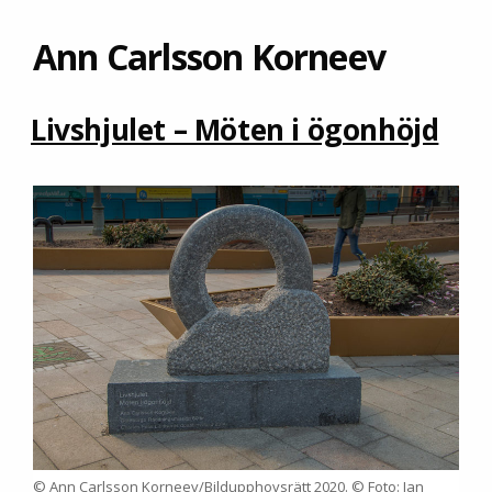
Ann Carlsson Korneev
Livshjulet – Möten i ögonhöjd
© Ann Carlsson Korneev/Bildupphovsrätt 2020. © Foto: Jan