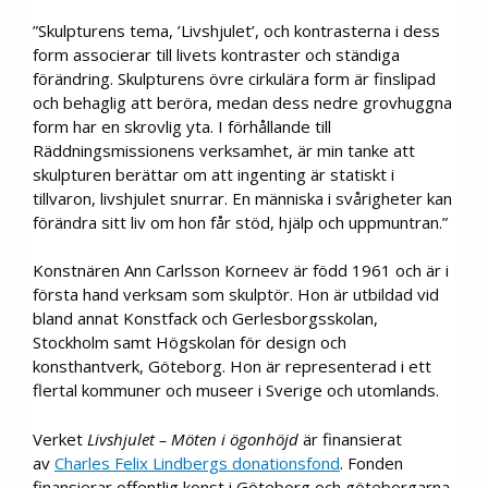
”Skulpturens tema, ’Livshjulet’, och kontrasterna i dess
form associerar till livets kontraster och ständiga
förändring. Skulpturens övre cirkulära form är finslipad
och behaglig att beröra, medan dess nedre grovhuggna
form har en skrovlig yta. I förhållande till
Räddningsmissionens verksamhet, är min tanke att
skulpturen berättar om att ingenting är statiskt i
tillvaron, livshjulet snurrar. En människa i svårigheter kan
förändra sitt liv om hon får stöd, hjälp och uppmuntran.”
Konstnären Ann Carlsson Korneev är född 1961 och är i
första hand verksam som skulptör. Hon är utbildad vid
bland annat Konstfack och Gerlesborgsskolan,
Stockholm samt Högskolan för design och
konsthantverk, Göteborg. Hon är representerad i ett
flertal kommuner och museer i Sverige och utomlands.
Verket
Livshjulet –
Möten i ögonhöjd
är finansierat
av
Charles Felix Lindbergs donationsfond
. Fonden
finansierar offentlig konst i Göteborg och göteborgarna