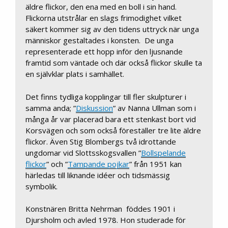
äldre flickor, den ena med en boll i sin hand.
Flickorna utstrålar en slags frimodighet vilket
säkert kommer sig av den tidens uttryck när unga
människor gestaltades i konsten. De unga
representerade ett hopp inför den ljusnande
framtid som väntade och där också flickor skulle ta
en självklar plats i samhället.
Det finns tydliga kopplingar till fler skulpturer i
samma anda; ”
Diskussion
” av Nanna Ullman som i
många år var placerad bara ett stenkast bort vid
Korsvägen och som också föreställer tre lite äldre
flickor. Även Stig Blombergs två idrottande
ungdomar vid Slottsskogsvallen ”
Bollspelande
flickor
” och ”
Tampande pojkar
” från 1951 kan
härledas till liknande idéer och tidsmässig
symbolik.
Konstnären Britta Nehrman föddes 1901 i
Djursholm och avled 1978. Hon studerade för