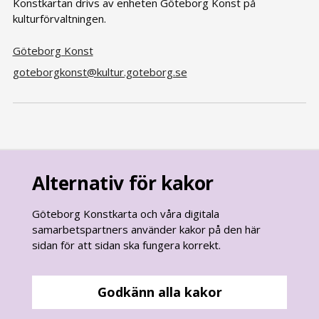
Konstkartan drivs av enheten Göteborg Konst på
kulturförvaltningen.
Göteborg Konst
goteborgkonst@kultur.goteborg.se
Alternativ för kakor
Göteborg Konstkarta och våra digitala
samarbetspartners använder kakor på den här
sidan för att sidan ska fungera korrekt.
goteborg.se
är Göteborgs Stads officiella webbplats.
Göteborgs Stads kontaktcenter:
Godkänn alla kakor
031 - 365 00 00