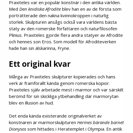
Praxiteles var en populär konstnär i den antika världen.
Med
Den knidiska Afrodite
blev han en av de första som
porträtterade den nakna kvinnokroppen i naturlig
storlek. Skulpturen ansågs också vara världens bästa
staty av den romerske författaren och naturfilosofen
Plinius. Praxiteles gjorde flera andra statyer av Afrodite
och hennes son Eros. Som modell för Afroditeverken
hade han sin älskarinna, Fryne.
Ett original kvar
Många av Praxiteles skulpturer kopierades och hans
verk är framförallt kända genom romerska kopior.
Praxiteles själv arbetade mest i marmor och var särskilt
berömd för sin skickliga ytbehandling där marmorytan
blev en illusion av hud.
Det enda kända existerande originalverket av
konstnären är marmorskulpturen
Hermes bärande barnet
Dionysos
som hittades i Heratemplet i Olympia. En antik