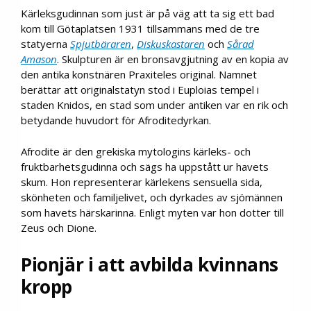
Kärleksgudinnan som just är på väg att ta sig ett bad
kom till Götaplatsen 1931 tillsammans med de tre
statyerna
Spjutbäraren
,
Diskuskastaren
och
Sårad
Amason
. Skulpturen är en bronsavgjutning av en kopia av
den antika konstnären Praxiteles original. Namnet
berättar att originalstatyn stod i Euploias tempel i
staden Knidos, en stad som under antiken var en rik och
betydande huvudort för Afroditedyrkan.
Afrodite är den grekiska mytologins kärleks- och
fruktbarhetsgudinna och sägs ha uppstått ur havets
skum. Hon representerar kärlekens sensuella sida,
skönheten och familjelivet, och dyrkades av sjömännen
som havets härskarinna. Enligt myten var hon dotter till
Zeus och Dione.
Pionjär i att avbilda kvinnans
kropp