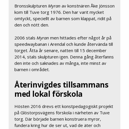
Bronsskulpturen
Myran
av konstnären Åke Jönsson
kom till Tuve torg 1976. Den har varit mycket
omtyckt, speciellt av barnen som klappat, ridit på
den och nött den.
2006 stals
Myran
men hittades efter något år på
speedwaybanan i Arendal och kunde återvända till
torget. Åtta år senare, natten till 15 december
2014, stals skulpturen igen. Denna gång återfanns
den inte och saknades av många, inte minst av
barnen i området.
Återinvigdes tillsammans
med lokal förskola
Hösten 2016 drevs ett konstpedagogiskt projekt
på Glöstorpsvägens förskola i närheten av Tuve
torg. Där började barnen konstruera myror,
fundera kring hur de ser ut, vad de äter och