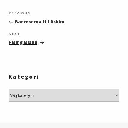
Inläggsnavigering
Previous
PREVIOUS
Post
Badresorna till Askim
Next
NEXT
Post
Hising Island
Kategori
Kategori