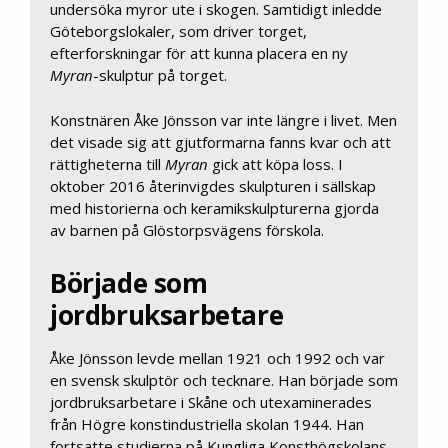
undersöka myror ute i skogen. Samtidigt inledde
Göteborgslokaler, som driver torget,
efterforskningar för att kunna placera en ny
Myran
-skulptur på torget.
Konstnären Åke Jönsson var inte längre i livet. Men
det visade sig att gjutformarna fanns kvar och att
rättigheterna till
Myran
gick att köpa loss. I
oktober 2016 återinvigdes skulpturen i sällskap
med historierna och keramikskulpturerna gjorda
av barnen på Glöstorpsvägens förskola.
Började som
jordbruksarbetare
Åke Jönsson levde mellan 1921 och 1992 och var
en svensk skulptör och tecknare. Han började som
jordbruksarbetare i Skåne och utexaminerades
från Högre konstindustriella skolan 1944. Han
fortsatte studierna på Kungliga Konsthögskolans