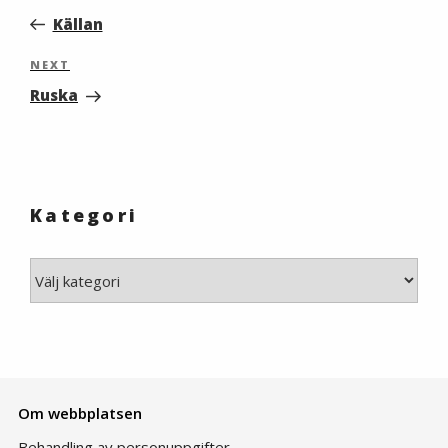
Post
Källan
Next
NEXT
Post
Ruska
Kategori
Kategori
Om webbplatsen
Behandling av personuppgifter