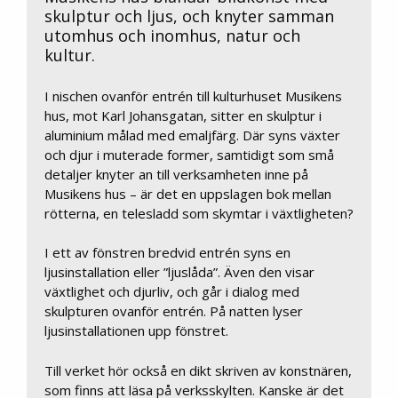
skulptur och ljus, och knyter samman
utomhus och inomhus, natur och
kultur.
I nischen ovanför entrén till kulturhuset Musikens
hus, mot Karl Johansgatan, sitter en skulptur i
aluminium målad med emaljfärg. Där syns växter
och djur i muterade former, samtidigt som små
detaljer knyter an till verksamheten inne på
Musikens hus – är det en uppslagen bok mellan
rötterna, en telesladd som skymtar i växtligheten?
I ett av fönstren bredvid entrén syns en
ljusinstallation eller ”ljuslåda”. Även den visar
växtlighet och djurliv, och går i dialog med
skulpturen ovanför entrén. På natten lyser
ljusinstallationen upp fönstret.
Till verket hör också en dikt skriven av konstnären,
som finns att läsa på verksskylten. Kanske är det