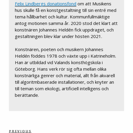
Felix Lindbergs donationsfond
om att Musikens
hus skulle få en konstgestaltning till sin entré med
tema hållbarhet och kultur. Kommunfullmäktige
antog motionen samma år. 2020 stod det klart att
konstnären Johannes Heldén fick uppdraget, och
gestaltningen blev klar under hösten 2021.
Konstnären, poeten och musikern Johannes
Heldén föddes 1978 och växte upp i Katrineholm.
Han är utbildad vid Valands konsthögskola i
Göteborg. Hans verk rör sig ofta mellan olika
konstnärliga genrer och material, allt från akvarell
till algoritmbaserade installationer, och knyter an
till teman som ekologi, artificiell intelligens och
berättande.
Inläggsnavigering
Previous
PREVIOUS