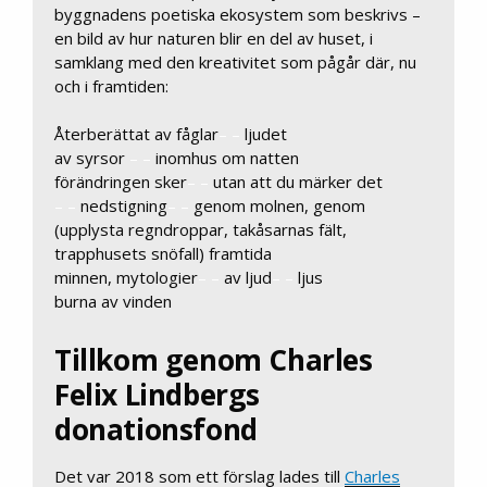
byggnadens poetiska ekosystem som beskrivs –
en bild av hur naturen blir en del av huset, i
samklang med den kreativitet som pågår där, nu
och i framtiden:
Återberättat av fåglar
– –
ljudet
av syrsor
– –
inomhus om natten
förändringen sker
– –
utan att du märker det
– –
nedstigning
– –
genom molnen, genom
(upplysta regndroppar, takåsarnas fält,
trapphusets snöfall) framtida
minnen, mytologier
– –
av ljud
– –
ljus
burna av vinden
Tillkom genom Charles
Felix Lindbergs
donationsfond
Det var 2018 som ett förslag lades till
Charles