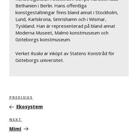
Bethanien i Berlin. Hans offentliga
konstgestaltningar finns bland annat i Stockholm,
Lund, Karlskrona, Simrishamn och i Wismar,
Tyskland. Han är representerad på bland annat
Moderna Museet, Malmö konstmuseum och
Göteborgs konstmuseum.
Verket
Ruska
är inköpt av Statens Konstråd för
Göteborgs universitet.
Inläggsnavigering
Previous
PREVIOUS
Post
Ekosystem
Next
NEXT
Post
Mimi