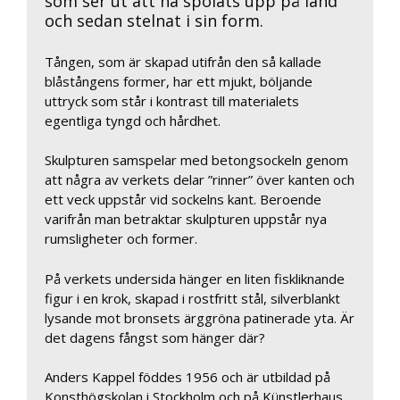
som ser ut att ha spolats upp på land
och sedan stelnat i sin form.
Tången, som är skapad utifrån den så kallade
blåstångens former, har ett mjukt, böljande
uttryck som står i kontrast till materialets
egentliga tyngd och hårdhet.
Skulpturen samspelar med betongsockeln genom
att några av verkets delar ”rinner” över kanten och
ett veck uppstår vid sockelns kant. Beroende
varifrån man betraktar skulpturen uppstår nya
rumsligheter och former.
På verkets undersida hänger en liten fiskliknande
figur i en krok, skapad i rostfritt stål, silverblankt
lysande mot bronsets ärggröna patinerade yta. Är
det dagens fångst som hänger där?
Anders Kappel föddes 1956 och är utbildad på
Konsthögskolan i Stockholm och på Künstlerhaus