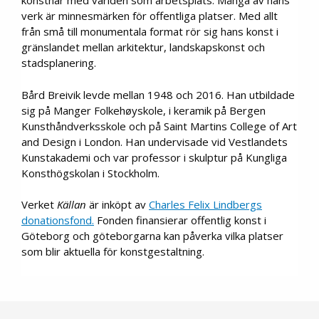
konstnär med världen som arbetsplats. Många av hans
verk är minnesmärken för offentliga platser. Med allt
från små till monumentala format rör sig hans konst i
gränslandet mellan arkitektur, landskapskonst och
stadsplanering.
Bård Breivik levde mellan 1948 och 2016. Han utbildade
sig på Manger Folkehøyskole, i keramik på Bergen
Kunsthåndverksskole och på Saint Martins College of Art
and Design i London. Han undervisade vid Vestlandets
Kunstakademi och var professor i skulptur på Kungliga
Konsthögskolan i Stockholm.
Verket
Källan
är inköpt av
Charles Felix Lindbergs
donationsfond.
Fonden finansierar offentlig konst i
Göteborg och göteborgarna kan påverka vilka platser
som blir aktuella för konstgestaltning.