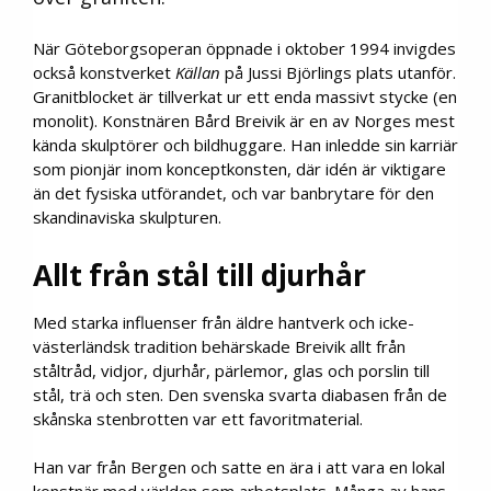
När Göteborgsoperan öppnade i oktober 1994 invigdes
också konstverket
Källan
på Jussi Björlings plats utanför.
Granitblocket är tillverkat ur ett enda massivt stycke (en
monolit). Konstnären Bård Breivik är en av Norges mest
kända skulptörer och bildhuggare. Han inledde sin karriär
som pionjär inom konceptkonsten, där idén är viktigare
än det fysiska utförandet, och var banbrytare för den
skandinaviska skulpturen.
Allt från stål till djurhår
Med starka influenser från äldre hantverk och icke-
västerländsk tradition behärskade Breivik allt från
ståltråd, vidjor, djurhår, pärlemor, glas och porslin till
stål, trä och sten. Den svenska svarta diabasen från de
skånska stenbrotten var ett favoritmaterial.
Han var från Bergen och satte en ära i att vara en lokal