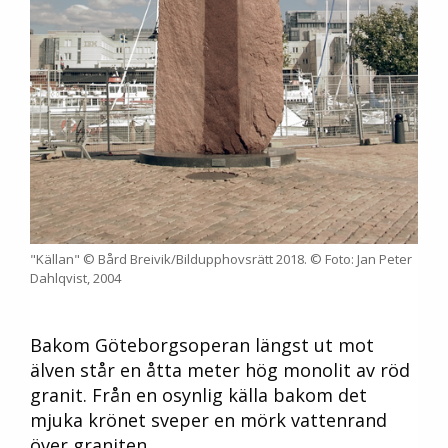
"Källan" © Bård Breivik/Bildupphovsrätt 2018. © Foto: Jan Peter
Dahlqvist, 2004
Bakom Göteborgsoperan längst ut mot
älven står en åtta meter hög monolit av röd
granit. Från en osynlig källa bakom det
mjuka krönet sveper en mörk vattenrand
över graniten.