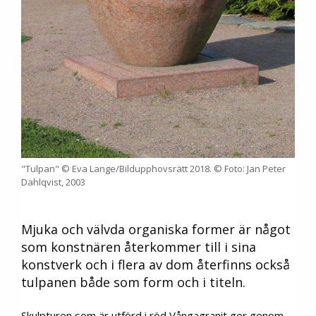
"Tulpan" © Eva Lange/Bildupphovsrätt 2018. © Foto: Jan Peter
Dahlqvist, 2003
Mjuka och välvda organiska former är något
som konstnären återkommer till i sina
konstverk och i flera av dom återfinns också
tulpanen både som form och i titeln.
Skulpturen som är utförd i röd Vångagranit ger genom