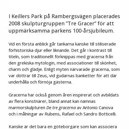
I Keillers Park på Rambergsvägen placerades
2008 skulpturgruppen ”Tre Gracer” för att
uppmärksamma parkens 100-årsjubileum.
Vid en första anblick går tankarna kanske till stiliserade
förhistoriska djur eller liknande. Det går i kontrast till
titeln, som traditionellt förknippas med gracerna från
den grekiska mytologin, med associationer till skönhet,
charm och glädje. Enligt myten närvarade gracerna, som
var döttrar till Zeus, vid gudarnas banketter för att där
underhålla och förnöja gästerna.
Gracerna har också genom åren inspirerat och avbildats
av flera konstnärer, bland annat kan nämnas
marmorskulpturen
De tre gracerna
av Antonio Canova
och i målningar av Rubens, Rafael och Sandro Botticelli.
Kanske är det bara en göteborgare som kan associera