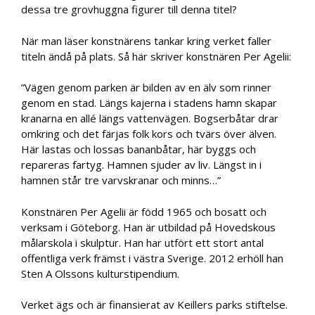
dessa tre grovhuggna figurer till denna titel?
När man läser konstnärens tankar kring verket faller
titeln ändå på plats. Så här skriver konstnären Per Agelii:
”Vägen genom parken är bilden av en älv som rinner
genom en stad. Längs kajerna i stadens hamn skapar
kranarna en allé längs vattenvägen. Bogserbåtar drar
omkring och det färjas folk kors och tvärs över älven.
Här lastas och lossas bananbåtar, här byggs och
repareras fartyg. Hamnen sjuder av liv. Längst in i
hamnen står tre varvskranar och minns…”
Konstnären Per Agelii är född 1965 och bosatt och
verksam i Göteborg. Han är utbildad på Hovedskous
målarskola i skulptur. Han har utfört ett stort antal
offentliga verk främst i västra Sverige. 2012 erhöll han
Sten A Olssons kulturstipendium.
Verket ägs och är finansierat av Keillers parks stiftelse.