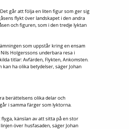
Det går att följa en liten figur som ger sig
gåsens flykt över landskapet i den andra
åsen och figuren, som i den tredje lyktan
tämningen som uppstår kring en ensam
rån Nils Holgerssons underbara resa i
ilda titlar: Avfärden, Flykten, Ankomsten.
 kan ha olika betydelser, säger Johan
era berättelsens olika delar och
, går i samma färger som lyktorna.
flyga, känslan av att sitta på en stor
de linjen över husfasaden, säger Johan