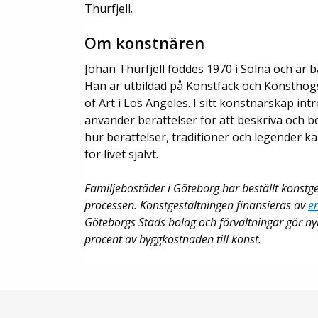
Thurfjell.
Om konstnä
r
en
Johan Thurfjell föddes 1970 i Solna och är
Han är utbildad på Konstfack och Konsthögs
of Art i Los Angeles. I sitt konstnärskap in
använder berättelser för att beskriva och bea
hur berättelser, traditioner och legender ka
för livet självt.
Familjebostäder i Göteborg har beställt konstg
processen. Konstgestaltningen finansieras av
e
Göteborgs Stads bolag och förvaltningar gör nyi
procent av byggkostnaden till konst.