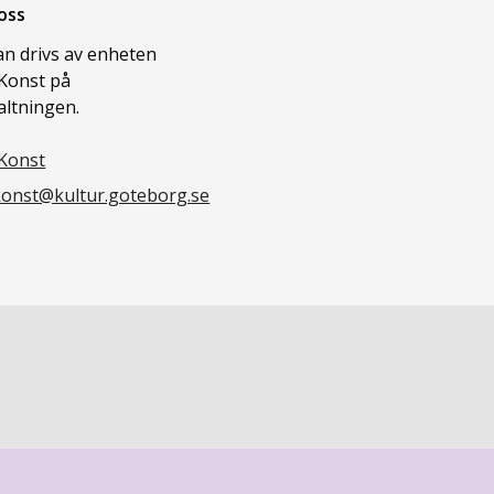
oss
n drivs av enheten
Konst på
altningen.
Konst
onst@kultur.goteborg.se
.