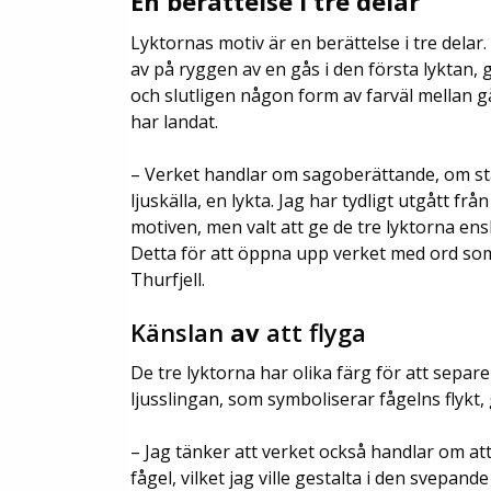
En berättelse i tre delar
Lyktornas motiv är en berättelse i tre delar. 
av på ryggen av en gås i den första lyktan, 
och slutligen någon form av farväl mellan g
har landat.
– Verket handlar om sagoberättande, om s
ljuskälla, en lykta. Jag har tydligt utgått f
motiven, men valt att ge de tre lyktorna ensk
Detta för att öppna upp verket med ord som
Thurfjell.
Känslan
av
att flyga
De tre lyktorna har olika färg för att separ
ljusslingan, som symboliserar fågelns flykt
– Jag tänker att verket också handlar om att 
fågel, vilket jag ville gestalta i den svepan