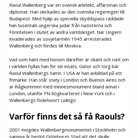
Raoul Wallenberg var en svensk arkitekt, affärsman och
diplomat. Han skickades av den svenska regeringen till
Budapest. Med hjälp av speciella skyddspass räddade
han tusentals ungerska judar från nazisterna och
Förintelsen i slutet av andra världskriget. När Ungern
invaderades av sovjetarmén 1945 arresterades
Wallenberg och fördes till Moskva.
Vad som hänt med honom därefter är okänt och runt om
i världen hyllas han för sin insats. Gator och torg bär
Raoul Wallenbergs namn. I USA är han avbildad på ett
frimärke. Han står staty i London och Buenos Aires och
är ihågkommen med minnesmonument bland annat i
London, utanför FN-högkvarteret i New York och i
Wallenbergs födelseort Lidingö.
Varför finns det så få Raouls?
2001 invigdes Wallenbergmonumentet i Stockholm och
samma år beslöt Göteborgs Stad att det skulle