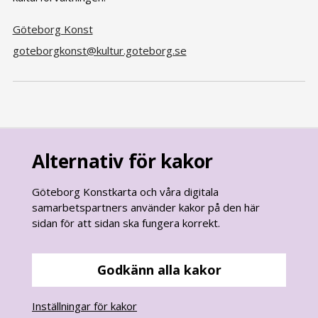
Göteborg Konst
goteborgkonst@kultur.goteborg.se
Alternativ för kakor
Göteborg Konstkarta och våra digitala
samarbetspartners använder kakor på den här
sidan för att sidan ska fungera korrekt.
goteborg.se
är Göteborgs Stads officiella webbplats.
Göteborgs Stads kontaktcenter:
Godkänn alla kakor
031 - 365 00 00
Inställningar för kakor