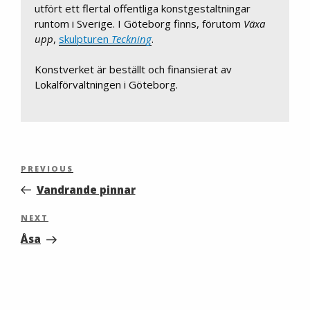
utfört ett flertal offentliga konstgestaltningar
runtom i Sverige. I Göteborg finns, förutom
Växa
upp
,
skulpturen
Teckning
.
Konstverket är beställt och finansierat av
Lokalförvaltningen i Göteborg.
Inläggsnavigering
Previous
PREVIOUS
Post
Vandrande pinnar
Next
NEXT
Post
Åsa