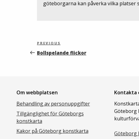
göteborgarna kan påverka vilka platser s
Inläggsnavigering
Previous
PREVIOUS
Post
Bollspelande flickor
Om webbplatsen
Kontakta 
Behandling av personuppgifter
Konstkarta
Göteborg 
Tillgänglighet för Göteborgs
kulturförv
konstkarta
Kakor på Göteborg konstkarta
Göteborg 