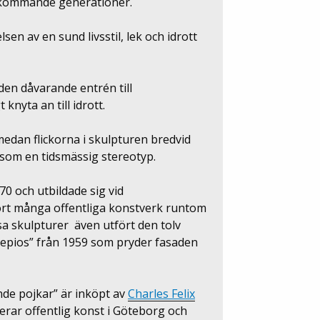
 kommande generationer.
en av en sund livsstil, lek och idrott
 den dåvarande entrén till
knyta an till idrott.
medan flickorna i skulpturen bredvid
s som en tidsmässig stereotyp.
0 och utbildade sig vid
ort många offentliga konstverk runtom
sa skulpturer även utfört den tolv
epios” från 1959 som pryder fasaden
de pojkar” är inköpt av
Charles Felix
ierar offentlig konst i Göteborg och