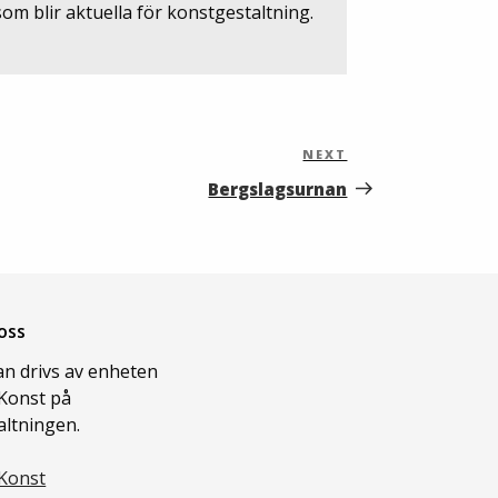
om blir aktuella för konstgestaltning.
NEXT
Next
Post
Bergslags­urnan
oss
n drivs av enheten
Konst på
altningen.
Konst