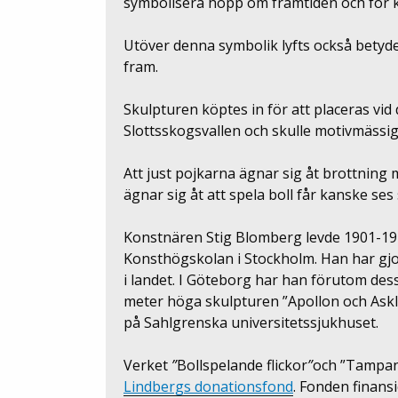
symbolisera hopp om framtiden och för
Utöver denna symbolik lyfts också betydels
fram.
Skulpturen köptes in för att placeras vid
Slottsskogsvallen och skulle motivmässigt 
Att just pojkarna ägnar sig åt brottning 
ägnar sig åt att spela boll får kanske se
Konstnären Stig Blomberg levde 1901-197
Konsthögskolan i Stockholm. Han har gj
i landet. I Göteborg har han förutom des
meter höga skulpturen ”Apollon och Askl
på Sahlgrenska universitetssjukhuset.
Verket
”
Bollspelande flickor
”
och ”Tampan
Lindbergs donationsfond
. Fonden finans