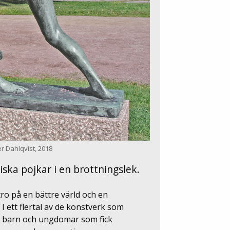
r Dahlqvist, 2018
iska pojkar i en brottningslek.
tro på en bättre värld och en
 ett flertal av de konstverk som
t barn och ungdomar som fick