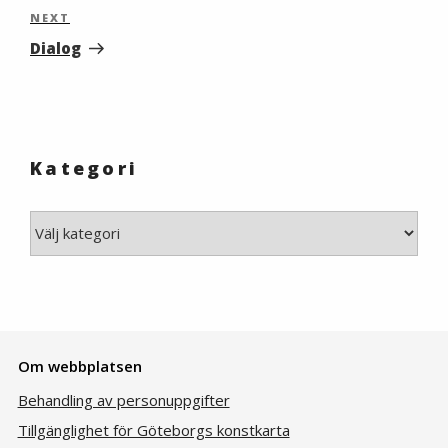
Next
NEXT
Post
Dialog
Kategori
Kategori
Om webbplatsen
Behandling av personuppgifter
Tillgänglighet för Göteborgs konstkarta