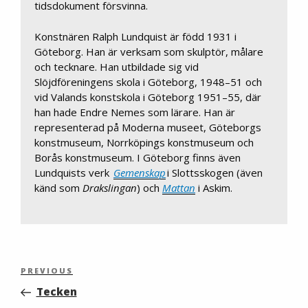
tidsdokument försvinna.
Konstnären Ralph Lundquist är född 1931 i
Göteborg. Han är verksam som skulptör, målare
och tecknare. Han utbildade sig vid
Slöjdföreningens skola i Göteborg, 1948–51 och
vid Valands konstskola i Göteborg 1951–55, där
han hade Endre Nemes som lärare. Han är
representerad på Moderna museet, Göteborgs
konstmuseum, Norrköpings konstmuseum och
Borås konstmuseum. I Göteborg finns även
Lundquists verk
Gemenskap
i Slottsskogen (även
känd som
Drakslingan
) och
Mattan
i Askim.
Inläggsnavigering
Previous
PREVIOUS
Post
Tecken