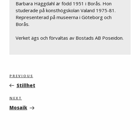
Barbara Häggdahl är född 1951 i Borås. Hon
studerade på konsthögskolan Valand 1975-81.
Representerad på museerna i Göteborg och
Borås.
Verket ägs och förvaltas av Bostads AB Poseidon.
Inläggsnavigering
Previous
PREVIOUS
Post
Stillhet
Next
NEXT
Post
Mosaik