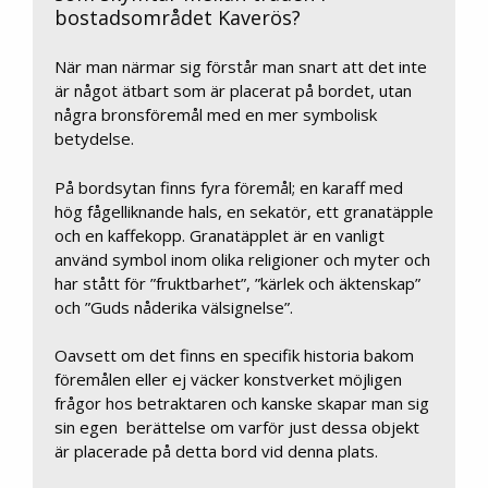
bostadsområdet Kaverös?
När man närmar sig förstår man snart att det inte
är något ätbart som är placerat på bordet, utan
några bronsföremål med en mer symbolisk
betydelse.
På bordsytan finns fyra föremål; en karaff med
hög fågelliknande hals, en sekatör, ett granatäpple
och en kaffekopp. Granatäpplet är en vanligt
använd symbol inom olika religioner och myter och
har stått för ”fruktbarhet”, ”kärlek och äktenskap”
och ”Guds nåderika välsignelse”.
Oavsett om det finns en specifik historia bakom
föremålen eller ej väcker konstverket möjligen
frågor hos betraktaren och kanske skapar man sig
sin egen berättelse om varför just dessa objekt
är placerade på detta bord vid denna plats.