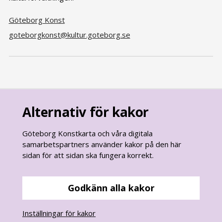
Göteborg Konst
goteborgkonst@kultur.goteborg.se
Alternativ för kakor
Göteborg Konstkarta och våra digitala
samarbetspartners använder kakor på den här
sidan för att sidan ska fungera korrekt.
goteborg.se
är Göteborgs Stads officiella webbplats.
Göteborgs Stads kontaktcenter:
Godkänn alla kakor
031 - 365 00 00
Inställningar för kakor