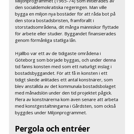
Miljonprogrammet (1965-74) som initierades av
den socialdemokratiska regeringen. Man ville
bygga en miljon nya bostäder för att råda bot på
den stora bostadsbristen, framförallt i
storstadsområdena, dit många människor flyttade
för arbete eller studier. Byggandet finansierades
genom förmånliga statliga lån.
Hjällbo var ett av de tidigaste områdena i
Göteborg som började byggas, och under denna
tid fanns konsten med som ett naturligt inslag i
bostadsbyggandet. För att få in konsten i ett
tidigt skede anlitades ett antal konstnärer, som
blev anställda av det kommunala bostadsbolaget
med månadslön under den tid projektet pågick.
Flera av konstnärerna kom även senare att arbeta
med konstgestaltningarna i Gårdsten, som också
byggdes under Miljonprogrammet.
Pergola och entréer