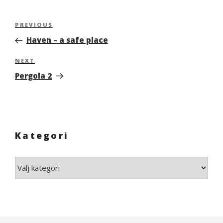
Inläggsnavigering
Previous
PREVIOUS
Post
Haven – a safe place
Next
NEXT
Post
Pergola 2
Kategori
Kategori