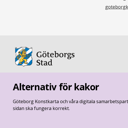
goteborgk
goteborg.se
är Göteborgs Stads officiella webbplats
Alternativ för kakor
Göteborgs Stads kontaktcenter:
Göteborg Konstkarta och våra digitala samarbetspart
031 - 365 00 00
sidan ska fungera korrekt.