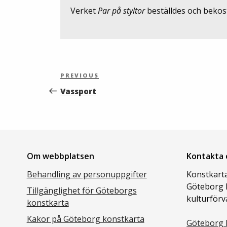
Verket
Par på styltor
beställdes och bekos
Inläggsnavigering
Previous
PREVIOUS
Post
Vassport
Om webbplatsen
Kontakta 
Behandling av personuppgifter
Konstkarta
Göteborg 
Tillgänglighet för Göteborgs
kulturförv
konstkarta
Kakor på Göteborg konstkarta
Göteborg 