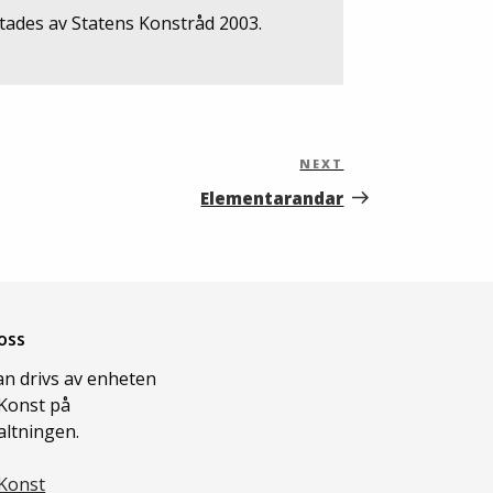
tades av Statens Konstråd 2003.
NEXT
Next
Post
Elementar­andar
oss
n drivs av enheten
Konst på
altningen.
Konst