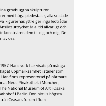
 sina grovhuggna skulpturer
er med höga piedestaler, alla snidade
wa. Figurernas yttre ger inga ledtrådar
Ansiktsuttrycket är alltid allvarligt och
r konstnären dem till dig och mig. De
n av oss.
1957. Hans verk har visats på många
ch skapat uppmärksamhet i städer som
. Han finns representerad på närmare
 annat Neue Pinakothek i München,
The National Museum of Art i Osaka,
hnhof i Berlin. Den hittills högsta
rträ i Ceasars forum i Rom.