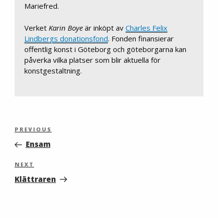
Mariefred.
Verket
Karin Boye
är inköpt av
Charles Felix
Lindbergs donationsfond
. Fonden finansierar
offentlig konst i Göteborg och göteborgarna kan
påverka vilka platser som blir aktuella för
konstgestaltning.
Inläggsnavigering
Previous
PREVIOUS
Post
Ensam
Next
NEXT
Post
Klättraren