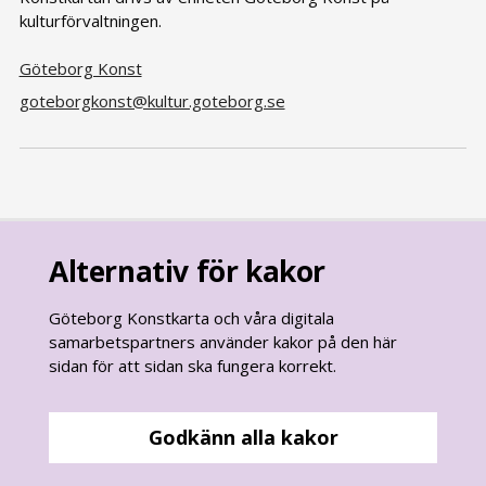
kulturförvaltningen.
Göteborg Konst
goteborgkonst@kultur.goteborg.se
Alternativ för kakor
Göteborg Konstkarta och våra digitala
samarbetspartners använder kakor på den här
sidan för att sidan ska fungera korrekt.
goteborg.se
är Göteborgs Stads officiella webbplats.
Göteborgs Stads kontaktcenter:
Godkänn alla kakor
031 - 365 00 00