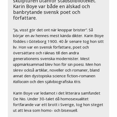
skulpturen utanför stadsbiblioteket.
Karin Boye var både en älskad och
banbrytande svensk poet och
författare.
”Ja, visst gör det ont när knoppar brister”. Så
börjar en av hennes mest kända dikter. Karin Boye
föddes i Göteborg 1900. 40 år senare tog hon sitt
liv. Hon var en svensk författare, poet och
översättare och räknas till den andra
generationens svenska modernister. Mest
uppmärksammad blev hon för sin poesi. Men hon
skrev också artiklar, noveller och romaner, bland
annat den dystopiska science fiction-romanen
Kallocain
och den självbiografiska
Kris
.
Karin Boye var ledamot i det litterära samfundet
De Nio. Under 30-talet då homosexualitet
fortfarande var ett brott i Sverige, tog hon steget
ut att leva som homo- och bisexuell.