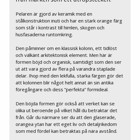
Pelaren är gjord av keramik med en
stålkonstruktion inuti och har en stark orange färg
som står i kontrast till himlen, skogen och
husfasaderna runtomkring.
Den påminner om en klassisk kolonn, ett tidlöst
och välkänt arkitektonisk element. Men här är
formen böjd och organisk, samtidigt som den ser
ut att vara gjord av flera på varandra staplade
delar. Ihop med den lekfulla, starka färgen gör det
att kolonnen blir något helt annat än sin antika
föregångare och dess ”perfekta” formideal.
Den böjda formen gör också att verket kan se
olika ut beroende på vilket håll du betraktar det
från. Går du närmare ser du att den glaserade,
orangea ytan har ett eget liv och detaljrikedom
som med fördel kan betraktas på nära avstånd.