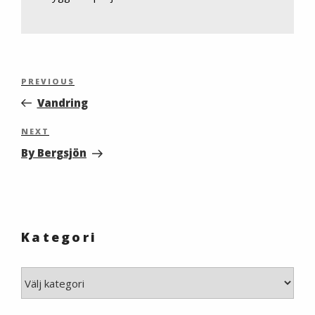
Inläggsnavigering
Previous
PREVIOUS
Post
Vandring
Next
NEXT
Post
By Bergsjön
Kategori
Kategori