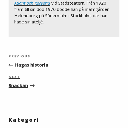
Atlant och Karyatid
vid Stadsteatern. Från 1920
fram till sin död 1970 bodde han på malmgården
Heleneborg på Södermalm i Stockholm, där han
hade sin ateljé.
Inläggsnavigering
Previous
PREVIOUS
Post
Hagas historia
Next
NEXT
Post
Snäckan
Kategori