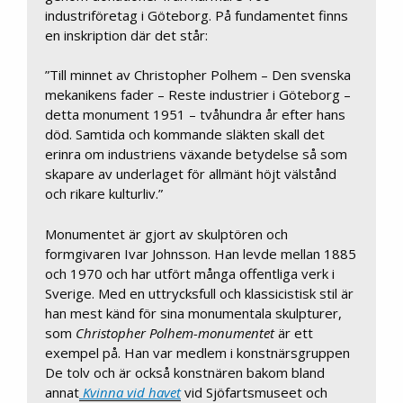
industriföretag i Göteborg. På fundamentet finns
en inskription där det står:
”Till minnet av Christopher Polhem – Den svenska
mekanikens fader – Reste industrier i Göteborg –
detta monument 1951 – tvåhundra år efter hans
död. Samtida och kommande släkten skall det
erinra om industriens växande betydelse så som
skapare av underlaget för allmänt höjt välstånd
och rikare kulturliv.”
Monumentet är gjort av skulptören och
formgivaren Ivar Johnsson. Han levde mellan 1885
och 1970 och har utfört många offentliga verk i
Sverige. Med en uttrycksfull och klassicistisk stil är
han mest känd för sina monumentala skulpturer,
som
Christopher Polhem-monumentet
är ett
exempel på. Han var medlem i konstnärsgruppen
De tolv och är också konstnären bakom bland
annat
Kvinna vid havet
vid Sjöfartsmuseet och