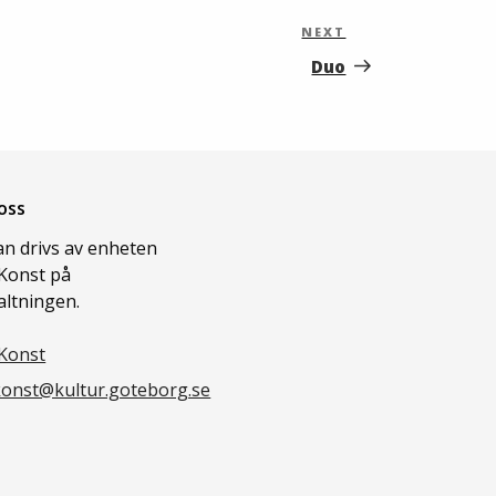
NEXT
Next
Post
Duo
oss
n drivs av enheten
Konst på
altningen.
Konst
onst@kultur.goteborg.se