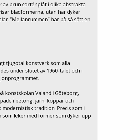
 av brun corténplåt i olika abstrakta
visar bladformerna, utan här dyker
elar. ”Mellanrummen” har på så sätt en
gt tjugotal konstverk som alla
es under slutet av 1960-talet och i
iljonprogrammet.
 på konstskolan Valand i Göteborg,
pade i betong, järn, koppar och
t modernistisk tradition. Precis som i
en som leker med former som dyker upp