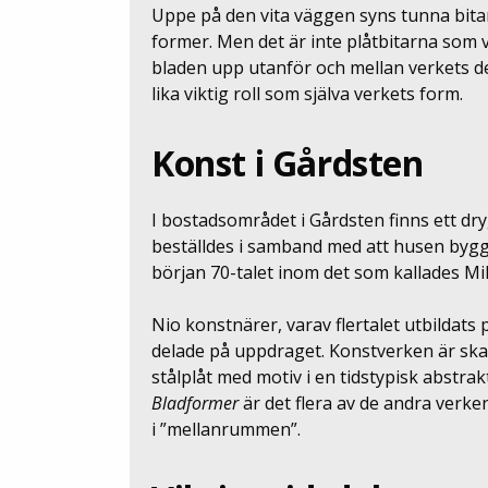
Uppe på den vita väggen syns tunna bitar
former. Men det är inte plåtbitarna som 
bladen upp utanför och mellan verkets d
lika viktig roll som själva verkets form.
Konst i Gårdsten
I bostadsområdet i Gårdsten finns ett dry
beställdes i samband med att husen byggd
början 70-talet inom det som kallades M
Nio konstnärer, varav flertalet utbildats
delade på uppdraget. Konstverken är ska
stålplåt med motiv i en tidstypisk abstrak
Bladformer
är det flera av de andra verk
i ”mellanrummen”.