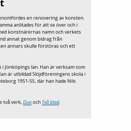
t
 genomfördes en renovering av konsten.
mma anlitades för att se över och i
r med konstnärernas namn och verkets
bland annat genom bidrag från
ten annars skulle förstöras och ett
 i Jönköpings län. Han är verksam som
Han är utbildad Slöjdföreningens skola i
öteborg 1951-55, där han hade Nils
e två verk,
Duo
och
Två blad
.