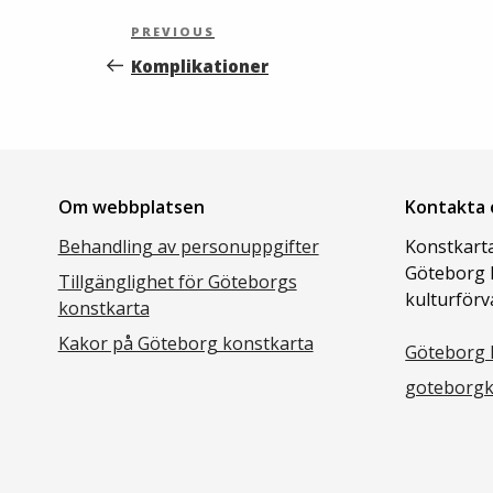
Inläggsnavigering
Previous
PREVIOUS
Post
Komplikationer
Om webbplatsen
Kontakta 
Behandling av personuppgifter
Konstkarta
Göteborg 
Tillgänglighet för Göteborgs
kulturförv
konstkarta
Kakor på Göteborg konstkarta
Göteborg 
goteborgk