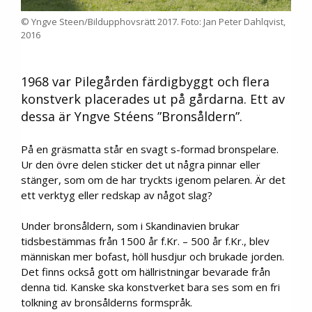
© Yngve Steen/Bildupphovsrätt 2017. Foto: Jan Peter Dahlqvist,
2016
1968 var Pilegården färdigbyggt och flera
konstverk placerades ut på gårdarna. Ett av
dessa är Yngve Stéens ”Bronsåldern”.
På en gräsmatta står en svagt s-formad bronspelare.
Ur den övre delen sticker det ut några pinnar eller
stänger, som om de har tryckts igenom pelaren. Är det
ett verktyg eller redskap av något slag?
Under bronsåldern, som i Skandinavien brukar
tidsbestämmas från 1500 år f.Kr. – 500 år f.Kr., blev
människan mer bofast, höll husdjur och brukade jorden.
Det finns också gott om hällristningar bevarade från
denna tid. Kanske ska konstverket bara ses som en fri
tolkning av bronsålderns formspråk.