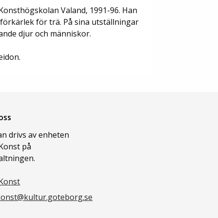
 Konsthögskolan Valand, 1991-96. Han
örkärlek för trä. På sina utställningar
lande djur och människor.
eidon.
oss
n drivs av enheten
Konst på
altningen.
Konst
onst@kultur.goteborg.se