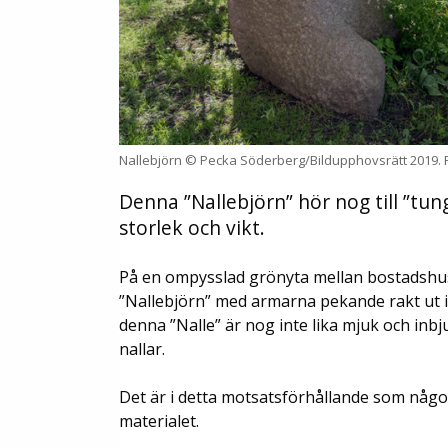
Nallebjörn © Pecka Söderberg/Bildupphovsrätt 2019. Fo
Denna ”Nallebjörn” hör nog till ”tu
storlek och vikt.
På en ompysslad grönyta mellan bostadshus
”Nallebjörn” med armarna pekande rakt ut i 
denna ”Nalle” är nog inte lika mjuk och i
nallar.
Det är i detta motsatsförhållande som någo
materialet.