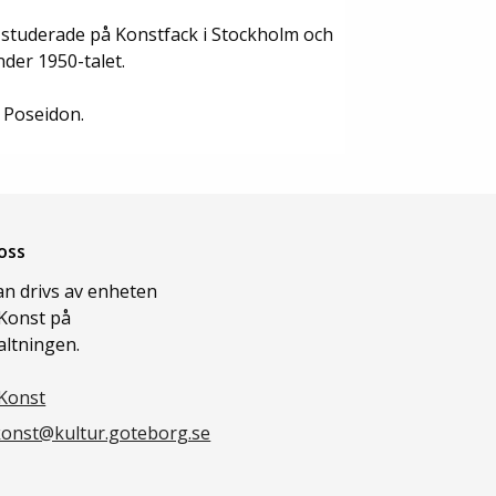
 studerade på Konstfack i Stockholm och
der 1950-talet.
 Poseidon.
oss
n drivs av enheten
Konst på
altningen.
Konst
onst@kultur.goteborg.se