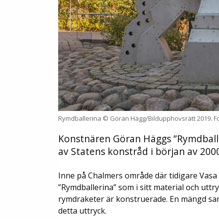
Rymdballerina © Göran Hägg/Bildupphovsrätt 2019. Fot
Konstnären Göran Häggs ”Rymdballe
av Statens konstråd i början av 2000
Inne på Chalmers område där tidigare Vasa 
”Rymdballerina” som i sitt material och uttry
rymdraketer är konstruerade. En mängd sa
detta uttryck.