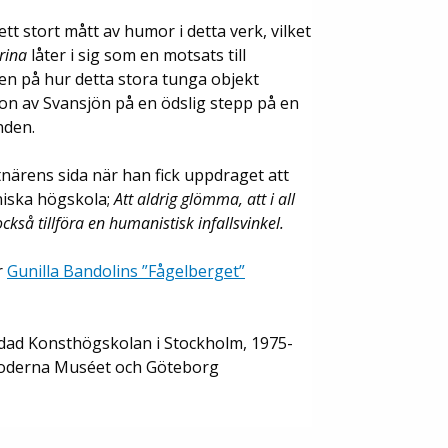
ett stort mått av humor i detta verk, vilket
rina
låter i sig som en motsats till
en på hur detta stora tunga objekt
ion av Svansjön på en ödslig stepp på en
nden.
närens sida när han fick uppdraget att
niska högskola;
Att aldrig glömma, att i all
kså tillföra en humanistisk infallsvinkel.
r
Gunilla Bandolins ”Fågelberget”
dad Konsthögskolan i Stockholm, 1975-
Moderna Muséet och Göteborg