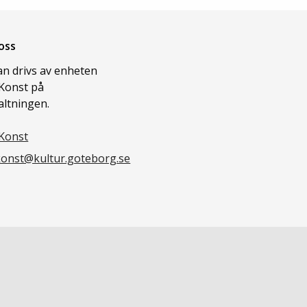
oss
n drivs av enheten
Konst på
altningen.
Konst
onst@kultur.goteborg.se