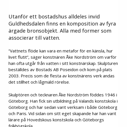
Utanför ett bostadshus alldeles invid
Guldhedsdalen finns en komposition av fyra
ärgade bronsobjekt. Alla med former som
associerar till vatten.
”Vattnets flöde kan vara en metafor för en känsla, hur
livet flutit”, säger konstnären Åke Nordström om varför
han ofta utgår från vatten i sitt konstnärskap. Skulpturen
beställdes av Bostads AB Poseidon och kom på plats
2003. Precis som de flesta av konstnärens verk andas
det stillhet och lågmäld rörelse.
Skulptören och tecknaren Åke Nordström föddes 1946 i
Göteborg. Han fick sin utbildning på Valands konstskola i
Göteborg och har sedan varit verksam i både Göteborg
och Paris. Vid sidan om sitt eget skapande har han varit
lärare på Hovedskous konstskola och Göteborgs
folkhögskola.