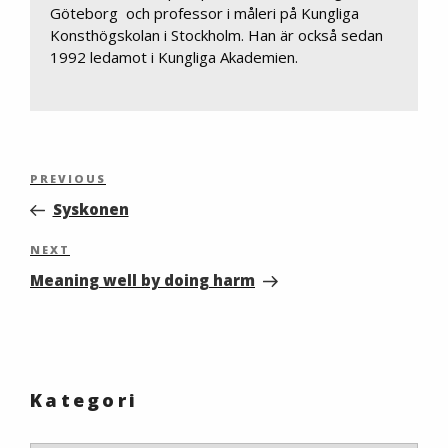
Göteborg och professor i måleri på Kungliga
Konsthögskolan i Stockholm. Han är också sedan
1992 ledamot i Kungliga Akademien.
Inläggsnavigering
Previous
PREVIOUS
Post
Syskonen
Next
NEXT
Post
Meaning well by doing harm
Kategori