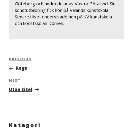
Göteborg och andra delar av Västra Götaland. Sin
konstutbildning fick hon på Valands konstskola.
Senare i livet undervisade hon på KV konstskola
och konstskolan Dômen.
Inläggsnavigering
Previous
PREVIOUS
Post
Regn
Next
NEXT
Post
Utan titel
Kategori