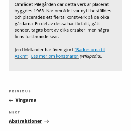
Området Pilegården där detta verk är placerat
byggdes 1968. När området var nytt beställdes
och placerades ett flertal konstverk på de olika
gårdarna. En del av dessa har förfallit, gått
sönder, tagits bort av olika orsaker, men några
finns fortfarande kvar.
Jerd Mellander har även gjort
”Badresorna till
Askim”
.
Läs mer om konstnären
(Wikipedia).
Inläggsnavigering
Previous
PREVIOUS
Post
Vingarna
Next
NEXT
Post
Abstraktioner