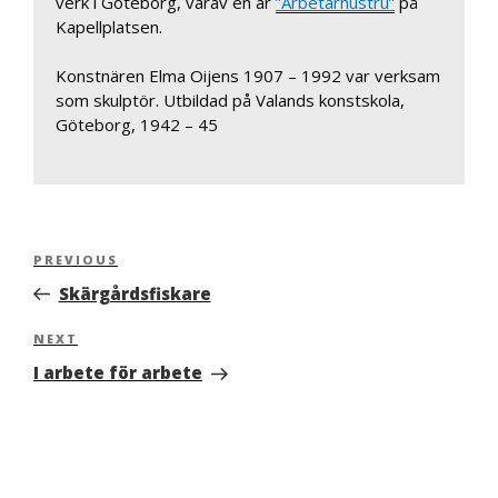
verk i Göteborg, varav en är
”Arbetarhustru”
på
Kapellplatsen.
Konstnären Elma Oijens 1907 – 1992 var verksam
som skulptör. Utbildad på Valands konstskola,
Göteborg, 1942 – 45
Inläggsnavigering
Previous
PREVIOUS
Post
Skärgårdsfiskare
Next
NEXT
Post
I arbete för arbete