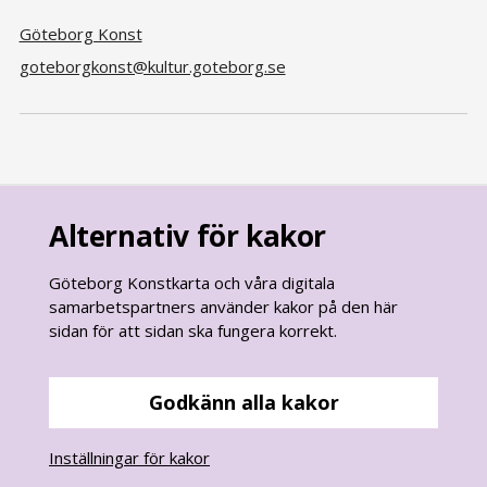
Göteborg Konst
goteborgkonst@kultur.goteborg.se
Alternativ för kakor
Göteborg Konstkarta och våra digitala
samarbetspartners använder kakor på den här
sidan för att sidan ska fungera korrekt.
goteborg.se
är Göteborgs Stads officiella webbplats.
Göteborgs Stads kontaktcenter:
Godkänn alla kakor
031 - 365 00 00
Inställningar för kakor