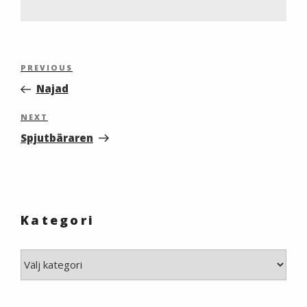
Inläggsnavigering
Previous
PREVIOUS
Post
Najad
Next
NEXT
Post
Spjutbäraren
Kategori
Kategori