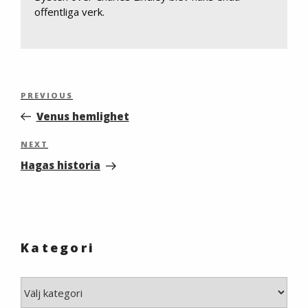
offentliga verk.
Inläggsnavigering
Previous
PREVIOUS
Post
Venus hemlighet
Next
NEXT
Post
Hagas historia
Kategori
Kategori