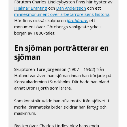
Förutom Charles Lindleybysten finns här byster av
Hjalmar Branting
och
Dan Andersson
och ett
minnesmonument över arbetarrörelsens historia
.
Här finns också skulpturen
Järnbärare
, ett
monument över Göteborgs vanligaste yrke i
början av 1800-talet.
En sjöman porträtterar en
sjöman
Skulptören Ture Jörgenson (1907 – 1962) från
Halland var även han sjöman innan han började på
Konstakademien i Stockholm. Där hade han bland
annat Bror Hjorth som lärare.
Som konstnär valde han ofta motiv från sjölivet. I
mörka, dramatiska bilder skildrar han fartyg och
maskinrum.
Bysten över Charles Lindley blev hans enda